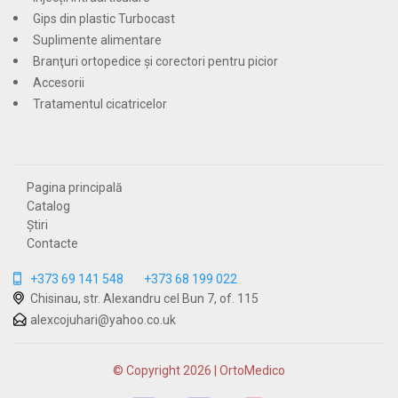
Gips din plastic Turbocast
Suplimente alimentare
Branţuri ortopedice şi corectori pentru picior
Accesorii
Tratamentul cicatricelor
Pagina principală
Catalog
Știri
Contacte
+373 69 141 548
+373 68 199 022
Chisinau, str. Alexandru cel Bun 7, of. 115
alexcojuhari@yahoo.co.uk
© Copyright 2026 | OrtoMedico