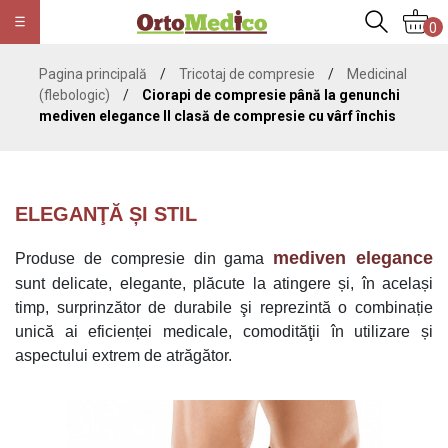
0
Pagina principală
/
Tricotaj de compresie
/
Medicinal
(flebologic)
/
Ciorapi de compresie până la genunchi
mediven elegance II clasă de compresie cu vârf închis
ELEGANŢĂ ȘI STIL
mediven elegance
Produse de compresie din gama
sunt delicate, elegante, plăcute la atingere și, în același
timp, surprinzător de durabile şi reprezintă o combinație
unică ai eficienței medicale, comodităţii în utilizare și
aspectului extrem de atrăgător.