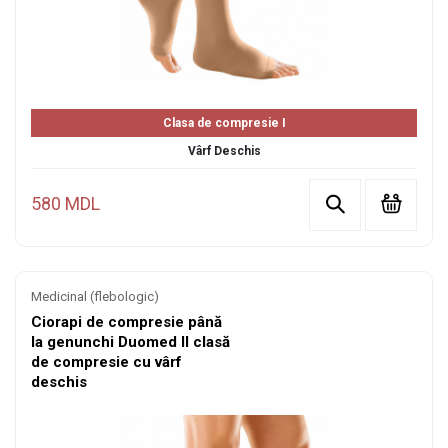
Clasa de compresie I
Vârf Deschis
580 MDL
Medicinal (flebologic)
Ciorapi de compresie până
la genunchi Duomed II clasă
de compresie cu vârf
deschis