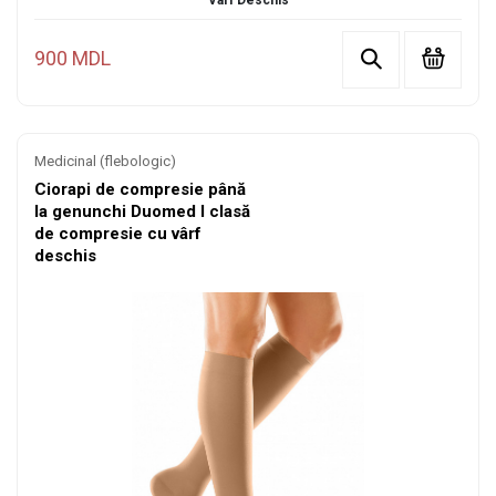
Vârf Deschis
900 MDL
Medicinal (flebologic)
Ciorapi de compresie până
la genunchi Duomed I clasă
de compresie cu vârf
deschis