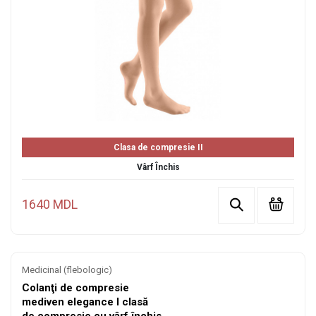
Clasa de compresie II
Vârf Închis
1640 MDL
Medicinal (flebologic)
Colanţi de compresie
mediven elegance I clasă