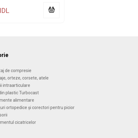
MDL
rie
taj de compresie
je, orteze, corsete, atele
ii intraarticulare
din plastic Turbocast
imente alimentare
uri ortopedice şi corectori pentru picior
orii
mentul cicatricelor