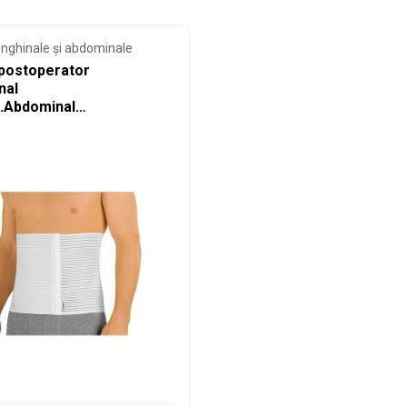
inghinale și abdominale
postoperator
nal
t.Abdominal
t