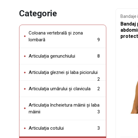
Categorie
Bandaje 
Bandaj 
abdomi
Coloana vertebrală şi zona
protec
lombară
9
suppor
Articulația genunchiului
8
Articulaţia gleznei şi laba piciorului
2
Articulaţia umărului și clavicula
2
Articulaţia încheietura mâinii și laba
mâinii
3
Articulaţia cotului
3