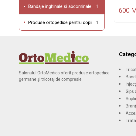
Bandaje inghinale și abdominale
1
600 
Produse ortopedice pentru copii
1
Catego
Trico
Salonulul OrtoMedico oferă produse ortopedice
Banda
germane și tricotaj de compresie.
Injecț
Gips 
Supl
Branţ
Acces
Trata